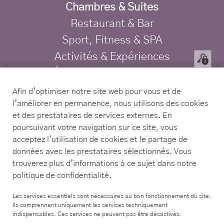
Chambres & Suites
Restaurant & Bar
Sport, Fitness & SPA
Activités & Expériences
Événements & Mariages
Offres exclusives
Afin d’optimiser notre site web pour vous et de
l’améliorer en permanence, nous utilisons des cookies
Confidentialité
et des prestataires de services externes. En
Mentions légales
poursuivant votre navigation sur ce site, vous
TRAVELIFE Gold Certified Hotel
acceptez l’utilisation de cookies et le partage de
données avec les prestataires sélectionnés. Vous
trouverez plus d’informations à ce sujet dans notre
Contact
politique de confidentialité.
Tel. +34 971 168 225
Les services essentiels sont nécessaires au bon fonctionnement du site.
Ils comprennent uniquement les services techniquement
info@sabassarotja.com
indispensables. Ces services ne peuvent pas être désactivés.