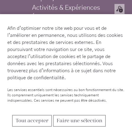
Activités & Expériences
Événements & Mariages
Offres exclusives
Afin d’optimiser notre site web pour vous et de
l’améliorer en permanence, nous utilisons des cookies
Confidentialité
et des prestataires de services externes. En
Mentions légales
poursuivant votre navigation sur ce site, vous
TRAVELIFE Gold Certified Hotel
acceptez l’utilisation de cookies et le partage de
données avec les prestataires sélectionnés. Vous
trouverez plus d’informations à ce sujet dans notre
Contact
politique de confidentialité.
Tel. +34 971 168 225
Les services essentiels sont nécessaires au bon fonctionnement du site.
Ils comprennent uniquement les services techniquement
info@sabassarotja.com
indispensables. Ces services ne peuvent pas être désactivés.
Camí de Sa Pedrera S/N,
Tout accepter
Faire une sélection
Finca Son Orell