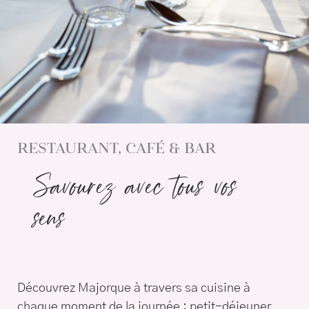
RESTAURANT, CAFÉ & BAR
Savourez avec tous vos
sens
Découvrez Majorque à travers sa cuisine à
chaque moment de la journée : petit-déjeuner,